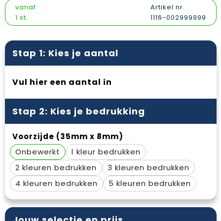
Vesten
Snoepgoed
Papieren tassen
Reflecterende polo's
vanaf
Artikel nr.
1 st.
1116-002999999
Gilets
Spellen voor binnen en buiten
Promotietassen
Reflecterende vesten
Sport
Reistassen
Regenkleding
Stap 1: Kies je aantal
Veiligheid, Auto en Fiets
Rugzakken
Schoenen
Vul hier een aantal in
Vrije tijd en Strand
Schoenentassen
Schorten en Sloven
Stap 2: Kies je bedrukking
Schoudertassen
Sweaters
Voorzijde (35mm x 8mm)
Sporttassen
T-Shirts
Onbewerkt
1
Strandtassen
Veiligheidssignalering en Verlichting
2
3
Tablettassen
Veiligheidsvesten en Veiligheidshesjes
4
5
Toilettassen
Vesten
Jouw selectie en prijs