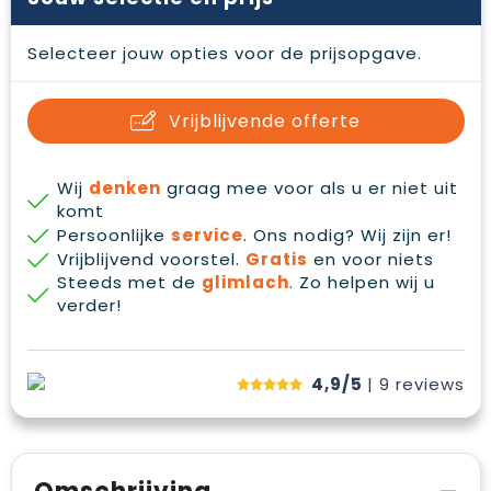
Waterbestendige tassen
Gehoorbescherming
Selecteer jouw opties voor de prijsopgave.
Duffeltassen
Oog- en gelaatsbescherming
Goodiebags
Restauranttextiel
Vrijblijvende offerte
Draagtassen
Hoofdbescherming
Wij
denken
graag mee voor als u er niet uit
komt
E.H.B.O.
Persoonlijke
service
. Ons nodig? Wij zijn er!
Vrijblijvend voorstel.
Gratis
en voor niets
Ademhalingsbescherming
Steeds met de
glimlach
. Zo helpen wij u
verder!
4,9/5
| 9
reviews