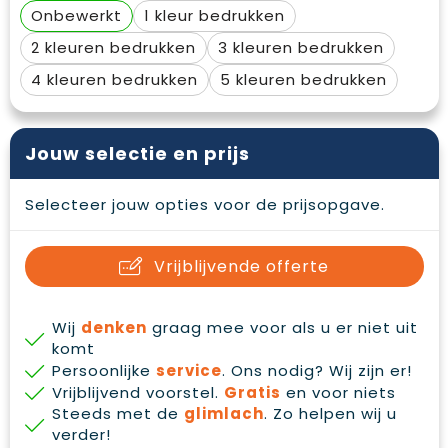
Waterbestendige tassen
Gehoorbescherming
Onbewerkt
1
2
3
Duffeltassen
Oog- en gelaatsbescherming
4
5
Goodiebags
Restauranttextiel
Jouw selectie en prijs
Draagtassen
Hoofdbescherming
E.H.B.O.
Selecteer jouw opties voor de prijsopgave.
Ademhalingsbescherming
Vrijblijvende offerte
Wij
denken
graag mee voor als u er niet uit
komt
Persoonlijke
service
. Ons nodig? Wij zijn er!
Vrijblijvend voorstel.
Gratis
en voor niets
Steeds met de
glimlach
. Zo helpen wij u
verder!