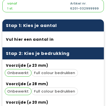
Vesten
Snoepgoed
Papieren tassen
Reflecterende polo's
vanaf
Artikel nr.
1 st.
6201-032999999
Gilets
Spellen voor binnen en buiten
Promotietassen
Reflecterende vesten
Sport
Reistassen
Regenkleding
Stap 1: Kies je aantal
Veiligheid, Auto en Fiets
Rugzakken
Schoenen
Vul hier een aantal in
Vrije tijd en Strand
Schoenentassen
Schorten en Sloven
Stap 2: Kies je bedrukking
Schoudertassen
Sweaters
Voorzijde (⌀ 23 mm)
Sporttassen
T-Shirts
Onbewerkt
Full colour
Strandtassen
Veiligheidssignalering en Verlichting
Voorzijde (⌀ 28 mm)
Tablettassen
Veiligheidsvesten en Veiligheidshesjes
Onbewerkt
Full colour
Toilettassen
Vesten
Voorzijde (⌀ 20 mm)