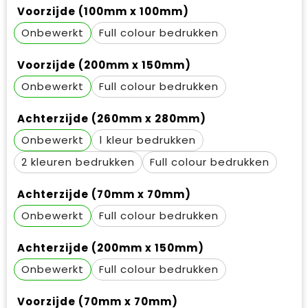
Waterbestendige tassen
Gehoorbescherming
Voorzijde (100mm x 100mm)
Onbewerkt
Full colour
Duffeltassen
Oog- en gelaatsbescherming
Voorzijde (200mm x 150mm)
Goodiebags
Restauranttextiel
Onbewerkt
Full colour
Draagtassen
Hoofdbescherming
Achterzijde (260mm x 280mm)
E.H.B.O.
Onbewerkt
1
2
Full colour
Ademhalingsbescherming
Achterzijde (70mm x 70mm)
Onbewerkt
Full colour
Achterzijde (200mm x 150mm)
Onbewerkt
Full colour
Voorzijde (70mm x 70mm)