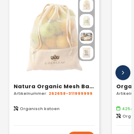
Natura Organic Mesh Bag (120 g/m²) fruitzakje
Artikelnummer:
262658-311999999
Artikel
Organisch katoen
4254
Orga