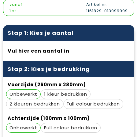
Vesten
Snoepgoed
Papieren tassen
Reflecterende polo's
vanaf
Artikel nr.
1 st.
1161829-013999999
Gilets
Spellen voor binnen en buiten
Promotietassen
Reflecterende vesten
Sport
Reistassen
Regenkleding
Stap 1: Kies je aantal
Veiligheid, Auto en Fiets
Rugzakken
Schoenen
Vul hier een aantal in
Vrije tijd en Strand
Schoenentassen
Schorten en Sloven
Stap 2: Kies je bedrukking
Schoudertassen
Sweaters
Voorzijde (260mm x 280mm)
Sporttassen
T-Shirts
Onbewerkt
1
Strandtassen
Veiligheidssignalering en Verlichting
2
Full colour
Tablettassen
Veiligheidsvesten en Veiligheidshesjes
Achterzijde (100mm x 100mm)
Toilettassen
Vesten
Onbewerkt
Full colour