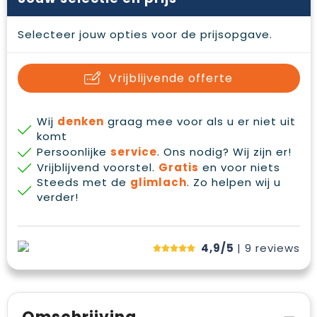
Waterbestendige tassen
Gehoorbescherming
Selecteer jouw opties voor de prijsopgave.
Duffeltassen
Oog- en gelaatsbescherming
Goodiebags
Restauranttextiel
Vrijblijvende offerte
Draagtassen
Hoofdbescherming
Wij
denken
graag mee voor als u er niet uit
komt
E.H.B.O.
Persoonlijke
service
. Ons nodig? Wij zijn er!
Vrijblijvend voorstel.
Gratis
en voor niets
Ademhalingsbescherming
Steeds met de
glimlach
. Zo helpen wij u
verder!
4,9/5
| 9
reviews