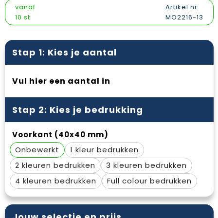
Vesten
Snoepgoed
Papieren tassen
Reflecterende polo's
vanaf
Artikel nr.
10 st.
MO2216-13
Gilets
Spellen voor binnen en buiten
Promotietassen
Reflecterende vesten
Sport
Reistassen
Regenkleding
Stap 1: Kies je aantal
Veiligheid, Auto en Fiets
Rugzakken
Schoenen
Vul hier een aantal in
Vrije tijd en Strand
Schoenentassen
Schorten en Sloven
Stap 2: Kies je bedrukking
Schoudertassen
Sweaters
Voorkant (40x40 mm)
Sporttassen
T-Shirts
Onbewerkt
1
Strandtassen
Veiligheidssignalering en Verlichting
2
3
Tablettassen
Veiligheidsvesten en Veiligheidshesjes
4
Full colour
Toilettassen
Vesten
Jouw selectie en prijs