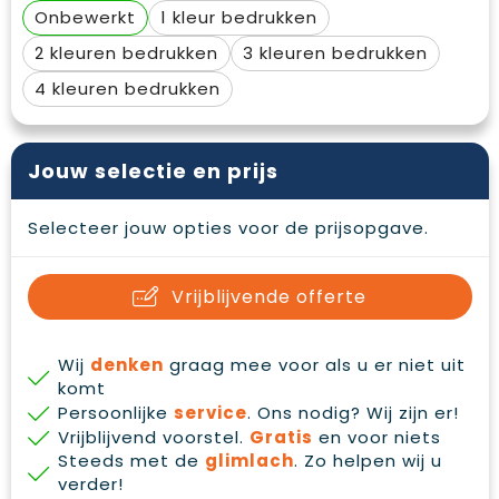
Waterbestendige tassen
Gehoorbescherming
Onbewerkt
1
2
3
Duffeltassen
Oog- en gelaatsbescherming
4
Goodiebags
Restauranttextiel
Jouw selectie en prijs
Draagtassen
Hoofdbescherming
E.H.B.O.
Selecteer jouw opties voor de prijsopgave.
Ademhalingsbescherming
Vrijblijvende offerte
Wij
denken
graag mee voor als u er niet uit
komt
Persoonlijke
service
. Ons nodig? Wij zijn er!
Vrijblijvend voorstel.
Gratis
en voor niets
Steeds met de
glimlach
. Zo helpen wij u
verder!