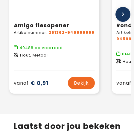
Amigo flesopener
Rond
Artikelnummer:
261362-945999999
Artikel
94599
49488
op voorraad
8148
Hout, Metaal
Hout
€ 0,91
vanaf
Bekijk
vanaf
Laatst door jou bekeken