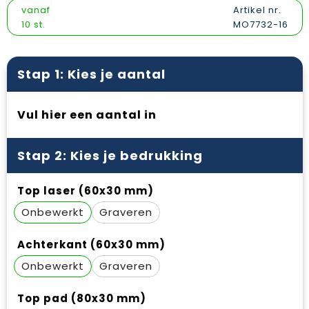
Vesten
Snoepgoed
Papieren tassen
Reflecterende polo's
vanaf
Artikel nr.
10 st.
MO7732-16
Gilets
Spellen voor binnen en buiten
Promotietassen
Reflecterende vesten
Sport
Reistassen
Regenkleding
Stap 1: Kies je aantal
Veiligheid, Auto en Fiets
Rugzakken
Schoenen
Vul hier een aantal in
Vrije tijd en Strand
Schoenentassen
Schorten en Sloven
Stap 2: Kies je bedrukking
Schoudertassen
Sweaters
Top laser (60x30 mm)
Sporttassen
T-Shirts
Onbewerkt
Graveren
Strandtassen
Veiligheidssignalering en Verlichting
Achterkant (60x30 mm)
Tablettassen
Veiligheidsvesten en Veiligheidshesjes
Onbewerkt
Graveren
Toilettassen
Vesten
Top pad (80x30 mm)