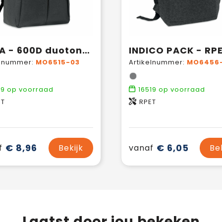
SIENA - 600D duotone RPET rugzak
elnummer:
MO6515-03
Artikelnummer:
MO6456-
29
op voorraad
16519
op voorraad
ET
RPET
€ 8,96
€ 6,05
f
Bekijk
vanaf
Be
Laatst door jou bekeken