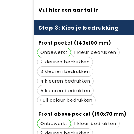
Vul hier een aantal in
Stap 3: Kies je bedrukking
Front pocket (140x100 mm)
Onbewerkt
1
2
3
4
5
Full colour
Front above pocket (190x70 mm)
Onbewerkt
1
2