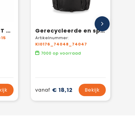
INDICO PACK - RPET vilten rugzak
Gerecycleerde en sportrugzak met vak voor spulletjes
15
Artikelnummer:
KI0176_74048_74047
7000
op voorraad
€ 18,12
kijk
vanaf
Bekijk