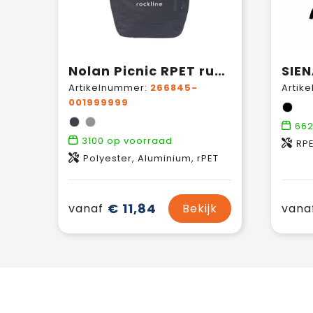
Nolan Picnic RPET rugzak
Artikelnummer:
266845-
Artik
001999999
66
3100
op voorraad
RP
Polyester, Aluminium, rPET
€ 11,84
vanaf
Bekijk
vana