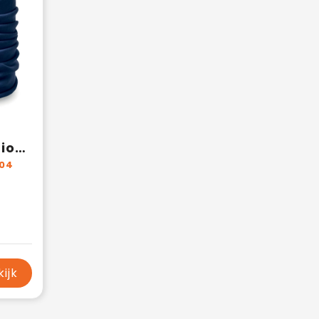
DARIA - Multifunction scarf, microfiber
04
kijk