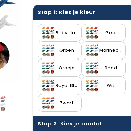
Stap 1: Kies je kleur
Babyblauw
Geel
Groen
Marineblauw
Oranje
Rood
Royal Blauw
Wit
Zwart
Stap 2: Kies je aantal