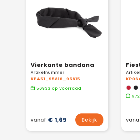
Vierkante bandana
Fies
Artikelnummer:
Artik
KP451_95816_95815
KP06
56933
op voorraad
972
€ 1,69
vanaf
Bekijk
vana