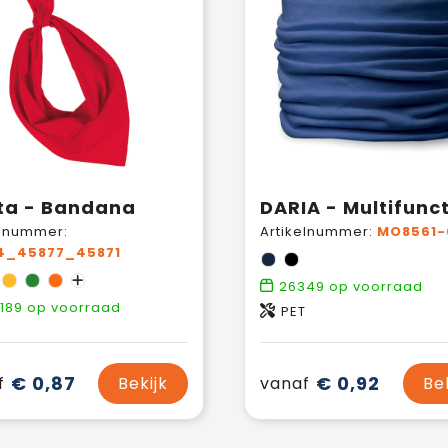
ta - Bandana
elnummer:
Artikelnummer:
MO8561-
4_45877_45871
26349
op voorraad
189
op voorraad
PET
€ 0,87
€ 0,92
f
Bekijk
vanaf
Be