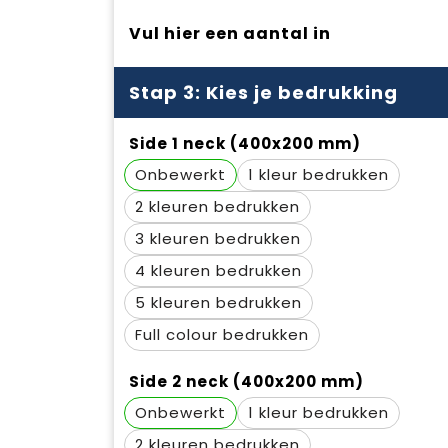
Vul hier een aantal in
Stap 3: Kies je bedrukking
Side 1 neck (400x200 mm)
Onbewerkt
1
2
3
4
5
Full colour
Side 2 neck (400x200 mm)
Onbewerkt
1
2