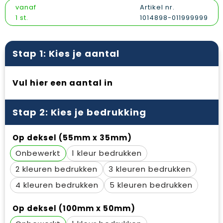
Vesten
Snoepgoed
Papieren tassen
Reflecterende polo's
vanaf
Artikel nr.
1 st.
1014898-011999999
Gilets
Spellen voor binnen en buiten
Promotietassen
Reflecterende vesten
Sport
Reistassen
Regenkleding
Stap 1: Kies je aantal
Veiligheid, Auto en Fiets
Rugzakken
Schoenen
Vul hier een aantal in
Vrije tijd en Strand
Schoenentassen
Schorten en Sloven
Stap 2: Kies je bedrukking
Schoudertassen
Sweaters
Op deksel (55mm x 35mm)
Sporttassen
T-Shirts
Onbewerkt
1
Strandtassen
Veiligheidssignalering en Verlichting
2
3
Tablettassen
Veiligheidsvesten en Veiligheidshesjes
4
5
Toilettassen
Vesten
Op deksel (100mm x 50mm)