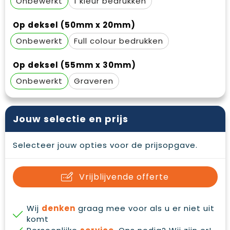
Onbewerkt
1
Waterbestendige tassen
Gehoorbescherming
Op deksel (50mm x 20mm)
Duffeltassen
Oog- en gelaatsbescherming
Onbewerkt
Full colour
Goodiebags
Restauranttextiel
Op deksel (55mm x 30mm)
Draagtassen
Hoofdbescherming
Onbewerkt
Graveren
E.H.B.O.
Jouw selectie en prijs
Ademhalingsbescherming
Selecteer jouw opties voor de prijsopgave.
Vrijblijvende offerte
Wij
denken
graag mee voor als u er niet uit
komt