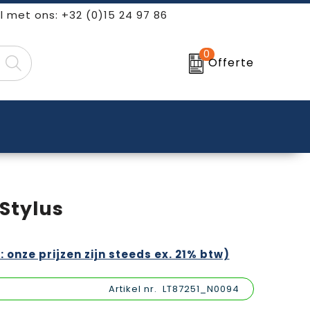
l met ons: +32 (0)15 24 97 86
0
Offerte
Stylus
: onze prijzen zijn steeds ex. 21% btw)
Artikel nr.
LT87251_N0094