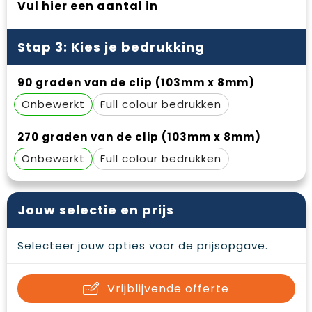
Vul hier een aantal in
Waterbestendige tassen
Gehoorbescherming
Duffeltassen
Oog- en gelaatsbescherming
Stap 3: Kies je bedrukking
Goodiebags
Restauranttextiel
90 graden van de clip (103mm x 8mm)
Onbewerkt
Full colour
Draagtassen
Hoofdbescherming
270 graden van de clip (103mm x 8mm)
E.H.B.O.
Onbewerkt
Full colour
Ademhalingsbescherming
Jouw selectie en prijs
Selecteer jouw opties voor de prijsopgave.
Vrijblijvende offerte