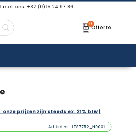
l met ons: +32 (0)15 24 97 86
0
Offerte
e
: onze prijzen zijn steeds ex. 21% btw)
Artikel nr.
LT87752_N0001