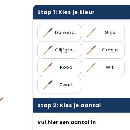
Stap 1: Kies je kleur
Donkerblauw
Grijs
Olijfgroen
Oranje
Rood
Wit
Zwart
Stap 2: Kies je aantal
Vul hier een aantal in