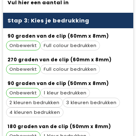
Vul hier een aantal in
Waterbestendige tassen
Gehoorbescherming
Duffeltassen
Oog- en gelaatsbescherming
Stap 3: Kies je bedrukking
Goodiebags
Restauranttextiel
90 graden van de clip (60mm x 8mm)
Onbewerkt
Full colour
Draagtassen
Hoofdbescherming
270 graden van de clip (60mm x 8mm)
E.H.B.O.
Onbewerkt
Full colour
Ademhalingsbescherming
90 graden van de clip (50mm x 8mm)
Onbewerkt
1
2
3
4
180 graden van de clip (50mm x 8mm)
Onbewerkt
1