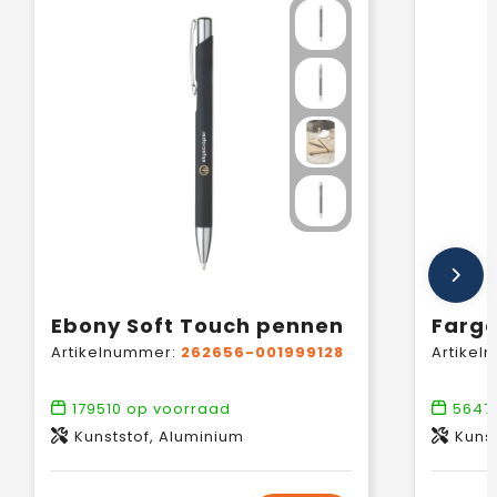
Ebony Soft Touch pennen
Farg
Artikelnummer:
262656-001999128
Artikel
179510
op voorraad
56471
Kunststof, Aluminium
Kunst