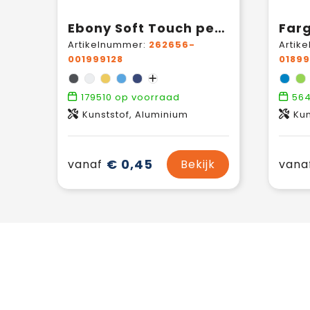
Ebony Soft Touch pennen
Far
Artikelnummer:
262656-
Artik
001999128
01899
179510
op voorraad
564
Kunststof, Aluminium
Kun
€ 0,45
vanaf
Bekijk
vana