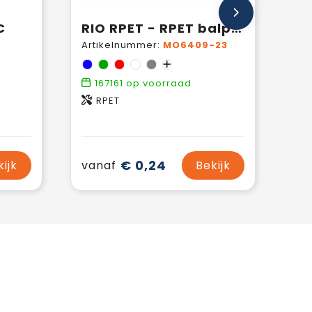
C
RIO RPET - RPET balpen
Artikelnummer:
MO6409-23
167161
op voorraad
RPET
€ 0,24
kijk
vanaf
Bekijk