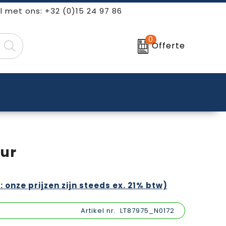
l met ons: +32 (0)15 24 97 86
0
Offerte
ur
: onze prijzen zijn steeds ex. 21% btw)
Artikel nr.
LT87975_N0172