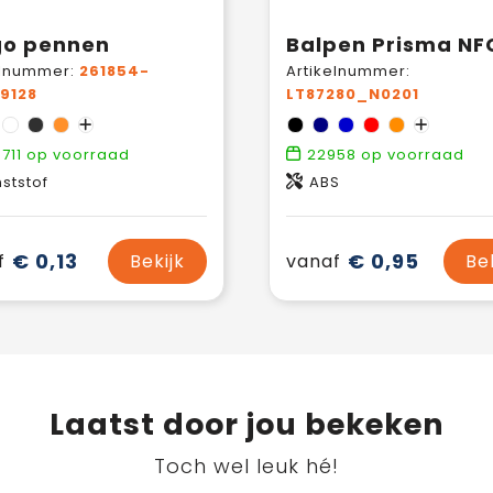
go pennen
Balpen Prisma NF
elnummer:
261854-
Artikelnummer:
9128
LT87280_N0201
711
op voorraad
22958
op voorraad
ststof
ABS
€ 0,13
€ 0,95
f
Bekijk
vanaf
Be
Laatst door jou bekeken
Toch wel leuk hé!