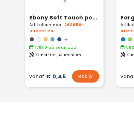
Ebony Soft Touch pennen
Far
Artikelnummer:
262656-
Artik
001999128
01899
179110
op voorraad
561
Kunststof, Aluminium
Kun
€ 0,45
vanaf
Bekijk
vana