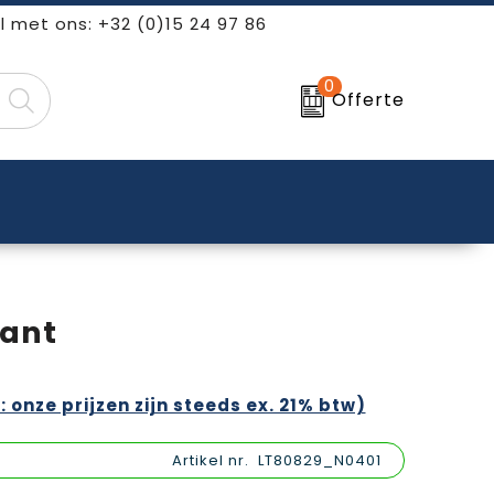
l met ons: +32 (0)15 24 97 86
0
Offerte
rant
: onze prijzen zijn steeds ex. 21% btw)
Artikel nr.
LT80829_N0401