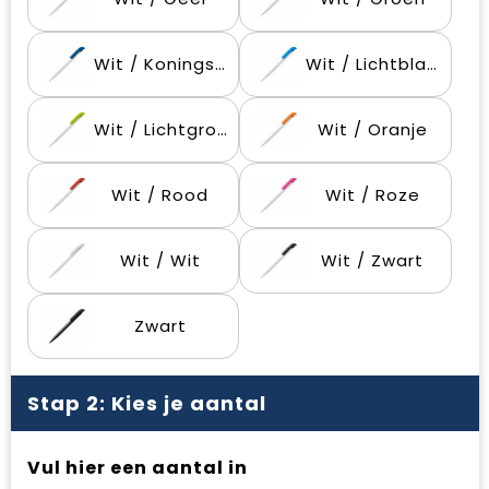
Waterbestendige tassen
Gehoorbescherming
Wit / Koningsblauw
Wit / Lichtblauw
Duffeltassen
Oog- en gelaatsbescherming
Goodiebags
Restauranttextiel
Wit / Lichtgroen
Wit / Oranje
Draagtassen
Hoofdbescherming
Wit / Rood
Wit / Roze
E.H.B.O.
Wit / Wit
Wit / Zwart
Ademhalingsbescherming
Zwart
Stap 2: Kies je aantal
Vul hier een aantal in