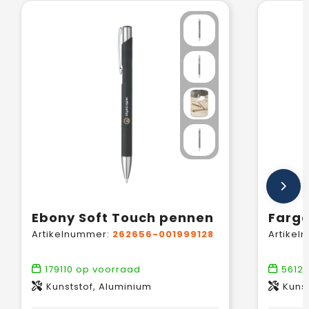
Ebony Soft Touch pennen
Farg
Artikelnummer:
262656-001999128
Artikel
179110
op voorraad
56121
Kunststof, Aluminium
Kunst