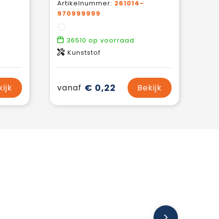
Artikelnummer:
261014-
970999999
36510
op voorraad
Kunststof
€ 0,22
kijk
vanaf
Bekijk