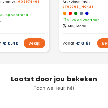
elnummer:
MO2974-06
Artikelnummer:
LT90766_N0426
932
op voorraad
91126
op voorraad
C
ABS, Metal
€ 0,40
€ 0,61
f
Bekijk
vanaf
Be
Laatst door jou bekeken
Toch wel leuk hé!