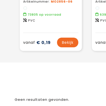
Artikelnummer:
MO2856-06
Artik
73805
op voorraad
63
PVC
PV
€ 0,19
vanaf
Bekijk
vana
Geen resultaten gevonden.