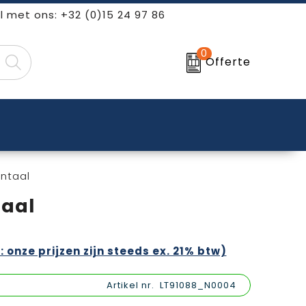
l met ons: +32 (0)15 24 97 86
0
Offerte
ntaal
taal
: onze prijzen zijn steeds ex. 21% btw)
Artikel nr.
LT91088_N0004