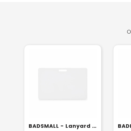
O
BADSMALL - Lanyard badge 54 x 86mm