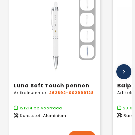
Luna Soft Touch pennen
Artikelnummer:
262892-002999128
Artikel
121214
op voorraad
2316
Kunststof, Aluminium
Bamb