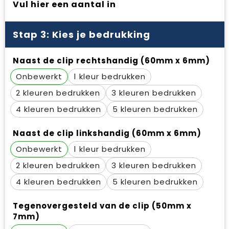
Vul hier een aantal in
Waterbestendige tassen
Gehoorbescherming
Duffeltassen
Oog- en gelaatsbescherming
Stap 3: Kies je bedrukking
Goodiebags
Restauranttextiel
Naast de clip rechtshandig (60mm x 6mm)
Onbewerkt
1
Draagtassen
Hoofdbescherming
2
3
E.H.B.O.
4
5
Ademhalingsbescherming
Naast de clip linkshandig (60mm x 6mm)
Onbewerkt
1
2
3
4
5
Tegenovergesteld van de clip (50mm x
7mm)