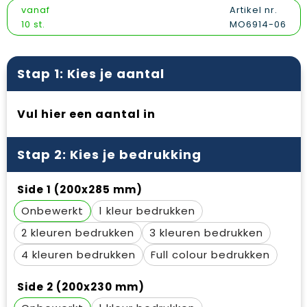
Vesten
Snoepgoed
Papieren tassen
Reflecterende polo's
vanaf
Artikel nr.
10 st.
MO6914-06
Gilets
Spellen voor binnen en buiten
Promotietassen
Reflecterende vesten
Sport
Reistassen
Regenkleding
Stap 1: Kies je aantal
Veiligheid, Auto en Fiets
Rugzakken
Schoenen
Vul hier een aantal in
Vrije tijd en Strand
Schoenentassen
Schorten en Sloven
Stap 2: Kies je bedrukking
Schoudertassen
Sweaters
Side 1 (200x285 mm)
Sporttassen
T-Shirts
Onbewerkt
1
Strandtassen
Veiligheidssignalering en Verlichting
2
3
Tablettassen
Veiligheidsvesten en Veiligheidshesjes
4
Full colour
Toilettassen
Vesten
Side 2 (200x230 mm)