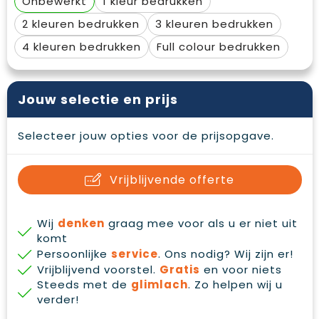
Onbewerkt
1
Waterbestendige tassen
Gehoorbescherming
2
3
Duffeltassen
Oog- en gelaatsbescherming
4
Full colour
Goodiebags
Restauranttextiel
Jouw selectie en prijs
Draagtassen
Hoofdbescherming
Selecteer jouw opties voor de prijsopgave.
E.H.B.O.
Ademhalingsbescherming
Vrijblijvende offerte
Wij
denken
graag mee voor als u er niet uit
komt
Persoonlijke
service
. Ons nodig? Wij zijn er!
Vrijblijvend voorstel.
Gratis
en voor niets
Steeds met de
glimlach
. Zo helpen wij u
verder!