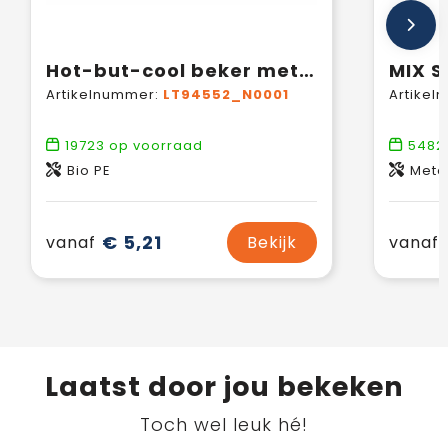
Hot-but-cool beker met aardbeien zaadjes
Artikelnummer:
LT94552_N0001
Artikel
19723
op voorraad
5482
Bio PE
Meta
€ 5,21
vanaf
Bekijk
vanaf
Laatst door jou bekeken
Toch wel leuk hé!