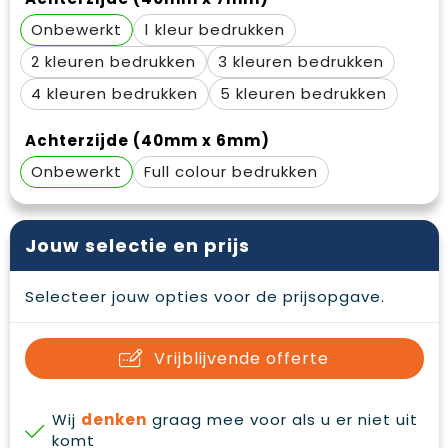
Waterbestendige tassen
Gehoorbescherming
Onbewerkt
1
Duffeltassen
Oog- en gelaatsbescherming
2
3
4
5
Goodiebags
Restauranttextiel
Achterzijde (40mm x 6mm)
Draagtassen
Hoofdbescherming
Onbewerkt
Full colour
E.H.B.O.
Jouw selectie en prijs
Ademhalingsbescherming
Selecteer jouw opties voor de prijsopgave.
Vrijblijvende offerte
Wij
denken
graag mee voor als u er niet uit
komt