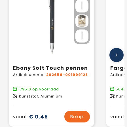
Ebony Soft Touch pennen
Farg
Artikelnummer:
262656-001999128
Artikel
179510
op voorraad
56471
Kunststof, Aluminium
Kunst
€ 0,45
vanaf
Bekijk
vanaf