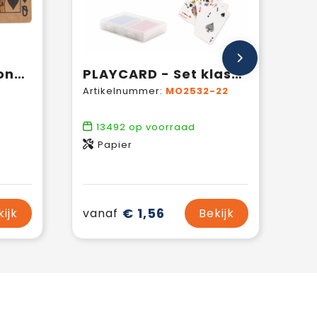
Gerecyclede kartonnen kaartspellen Arwen
PLAYCARD - Set klassieke speelkaarten
Artikelnummer:
MO2532-22
13492
op voorraad
Papier
€ 1,56
kijk
vanaf
Bekijk