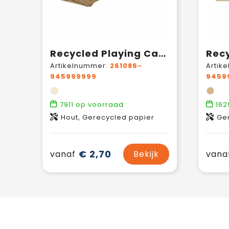
Recycled Playing Cards Double
Artikelnummer:
261086-
Artik
945999999
9459
7911
op voorraad
162
Hout, Gerecycled papier
Ge
€ 2,70
vanaf
Bekijk
vana