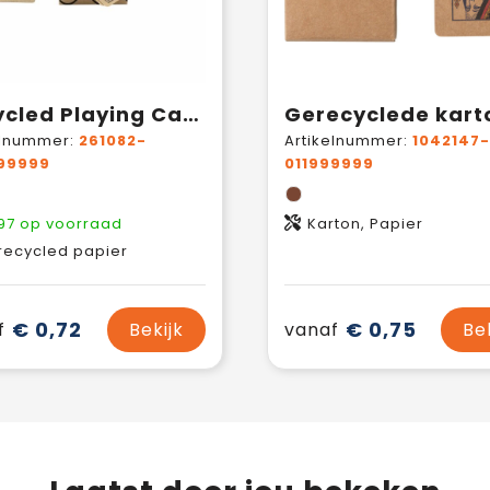
Recycled Playing Cards Single speelkaarten
elnummer:
261082-
Artikelnummer:
1042147-
99999
011999999
97
op voorraad
Karton, Papier
recycled papier
€ 0,72
€ 0,75
f
Bekijk
vanaf
Be