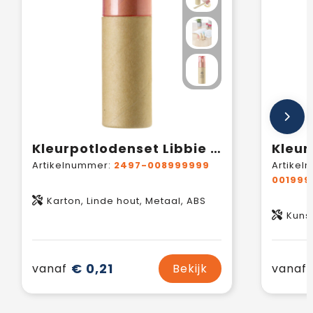
Kleurpotlodenset Libbie | 6 st
Artikelnummer:
2497-008999999
Artikel
001999
Karton, Linde hout, Metaal, ABS
Kunst
€ 0,21
vanaf
Bekijk
vanaf