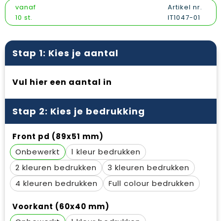
Vesten
Snoepgoed
Papieren tassen
Reflecterende polo's
vanaf
Artikel nr.
10 st.
IT1047-01
Gilets
Spellen voor binnen en buiten
Promotietassen
Reflecterende vesten
Sport
Reistassen
Regenkleding
Stap 1: Kies je aantal
Veiligheid, Auto en Fiets
Rugzakken
Schoenen
Vul hier een aantal in
Vrije tijd en Strand
Schoenentassen
Schorten en Sloven
Stap 2: Kies je bedrukking
Schoudertassen
Sweaters
Front pd (89x51 mm)
Sporttassen
T-Shirts
Onbewerkt
1
Strandtassen
Veiligheidssignalering en Verlichting
2
3
Tablettassen
Veiligheidsvesten en Veiligheidshesjes
4
Full colour
Toilettassen
Vesten
Voorkant (60x40 mm)