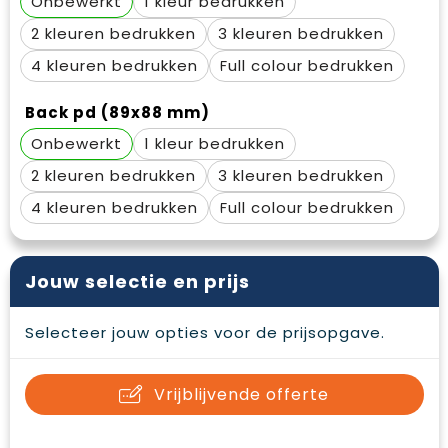
Onbewerkt
1
Waterbestendige tassen
Gehoorbescherming
2
3
Duffeltassen
Oog- en gelaatsbescherming
4
Full colour
Goodiebags
Restauranttextiel
Back pd (89x88 mm)
Onbewerkt
1
Draagtassen
Hoofdbescherming
2
3
E.H.B.O.
4
Full colour
Ademhalingsbescherming
Jouw selectie en prijs
Selecteer jouw opties voor de prijsopgave.
Vrijblijvende offerte