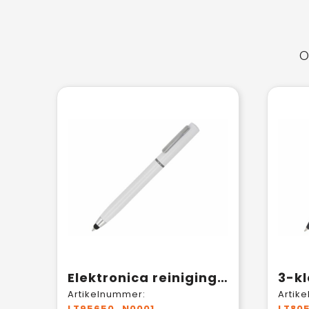
O
Elektronica reinigingspen
Artikelnummer:
Artik
LT95650_N0001
LT80