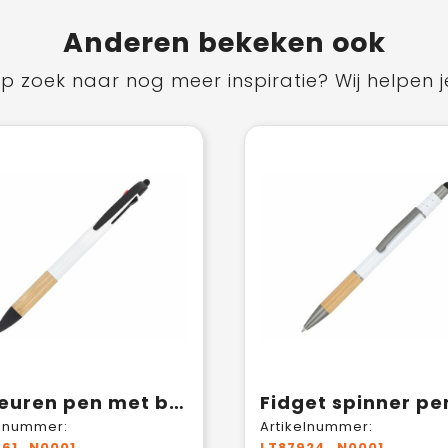
Anderen bekeken ook
p zoek naar nog meer inspiratie? Wij helpen j
3-kleuren pen met bamboe grip
Fidget spinner pe
elnummer:
Artikelnummer:
561_N0001
LT87924_N0001