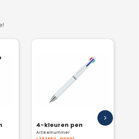
e!
n
4-kleuren pen
Artikelnummer:
LT87850_N0001