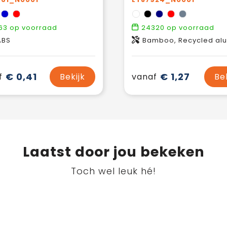
63
op voorraad
24320
op voorraad
ABS
Bamboo, Recycled alum
€ 0,41
€ 1,27
f
Bekijk
vanaf
Be
Laatst door jou bekeken
Toch wel leuk hé!