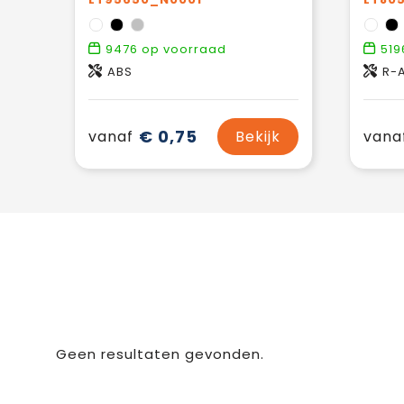
9476
op voorraad
519
ABS
R-
€ 0,75
vanaf
Bekijk
vana
Geen resultaten gevonden.