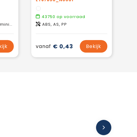
43750
op voorraad
inium
ABS, AS, PP
€ 0,43
kijk
vanaf
Bekijk