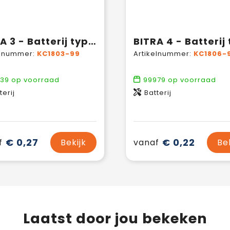
BITRA 3 - Batterij type UM3 (AA)
elnummer:
KC1803-99
Artikelnummer:
KC1806-
639
op voorraad
99979
op voorraad
terij
Batterij
€ 0,27
€ 0,22
f
Bekijk
vanaf
Be
Laatst door jou bekeken