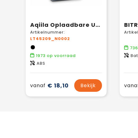
Aqiila Oplaadbare USB-C Batterijen AA 2000mAh 4-pack
Artikelnummer:
Artik
LT45209_N0002
73
1973
op voorraad
Bat
ABS
€ 18,10
vanaf
Bekijk
vana