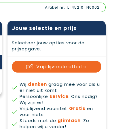
Artikel nr.
LT45210_N0002
Jouw selectie en prijs
Selecteer jouw opties voor de
prijsopgave.
Vrijblijvende offerte
Wij
denken
graag mee voor als u
er niet uit komt
Persoonlijke
service
. Ons nodig?
Wij zijn er!
Vrijblijvend voorstel.
Gratis
en
voor niets
Steeds met de
glimlach
. Zo
helpen wij u verder!