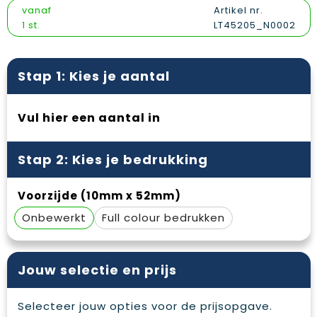
Vesten
Snoepgoed
Papieren tassen
Reflecterende polo's
vanaf
Artikel nr.
1 st.
LT45205_N0002
Gilets
Spellen voor binnen en buiten
Promotietassen
Reflecterende vesten
Sport
Reistassen
Regenkleding
Stap 1: Kies je aantal
Veiligheid, Auto en Fiets
Rugzakken
Schoenen
Vul hier een aantal in
Vrije tijd en Strand
Schoenentassen
Schorten en Sloven
Stap 2: Kies je bedrukking
Schoudertassen
Sweaters
Voorzijde (10mm x 52mm)
Sporttassen
T-Shirts
Onbewerkt
Full colour
Strandtassen
Veiligheidssignalering en Verlichting
Tablettassen
Veiligheidsvesten en Veiligheidshesjes
Jouw selectie en prijs
Toilettassen
Vesten
Selecteer jouw opties voor de prijsopgave.