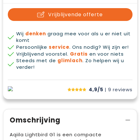
Waterbestendige tassen
Gehoorbescherming
Vrijblijvende offerte
Duffeltassen
Oog- en gelaatsbescherming
Goodiebags
Restauranttextiel
Wij
denken
graag mee voor als u er niet uit
komt
Persoonlijke
service
. Ons nodig? Wij zijn er!
Draagtassen
Hoofdbescherming
Vrijblijvend voorstel.
Gratis
en voor niets
Steeds met de
glimlach
. Zo helpen wij u
E.H.B.O.
verder!
Ademhalingsbescherming
4,9/5
| 9
reviews
Omschrijving
Aqiila Lightbird G1 is een compacte