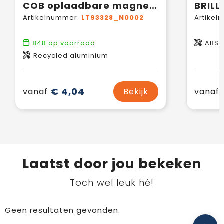
COB oplaadbare magnetische lamp
Artikelnummer:
LT93328_N0002
Artikel
848
op voorraad
ABS
Recycled aluminium
€ 4,04
vanaf
Bekijk
vanaf
Laatst door jou bekeken
Toch wel leuk hé!
Geen resultaten gevonden.