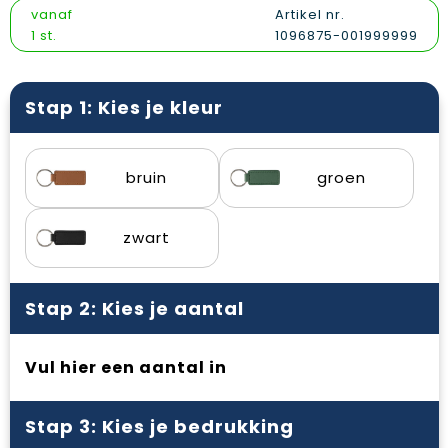
Vesten
Snoepgoed
Papieren tassen
Reflecterende polo's
vanaf
Artikel nr.
1 st.
1096875-001999999
Gilets
Spellen voor binnen en buiten
Promotietassen
Reflecterende vesten
Sport
Reistassen
Regenkleding
Stap 1: Kies je kleur
Veiligheid, Auto en Fiets
Rugzakken
Schoenen
bruin
groen
Vrije tijd en Strand
Schoenentassen
Schorten en Sloven
Schoudertassen
Sweaters
zwart
Sporttassen
T-Shirts
Stap 2: Kies je aantal
Strandtassen
Veiligheidssignalering en Verlichting
Vul hier een aantal in
Tablettassen
Veiligheidsvesten en Veiligheidshesjes
Toilettassen
Vesten
Stap 3: Kies je bedrukking