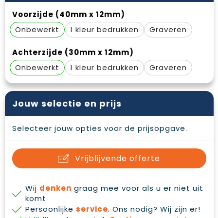
Waterbestendige tassen
Gehoorbescherming
Voorzijde (40mm x 12mm)
Onbewerkt
1
Graveren
Duffeltassen
Oog- en gelaatsbescherming
Goodiebags
Restauranttextiel
Achterzijde (30mm x 12mm)
Onbewerkt
1
Graveren
Draagtassen
Hoofdbescherming
E.H.B.O.
Jouw selectie en prijs
Ademhalingsbescherming
Selecteer jouw opties voor de prijsopgave.
Vrijblijvende offerte
Wij
denken
graag mee voor als u er niet uit
komt
Persoonlijke
service
. Ons nodig? Wij zijn er!