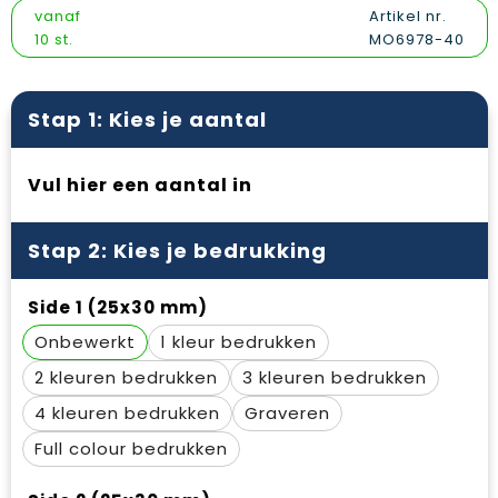
Vesten
Snoepgoed
Papieren tassen
Reflecterende polo's
vanaf
Artikel nr.
10 st.
MO6978-40
Gilets
Spellen voor binnen en buiten
Promotietassen
Reflecterende vesten
Sport
Reistassen
Regenkleding
Stap 1: Kies je aantal
Veiligheid, Auto en Fiets
Rugzakken
Schoenen
Vul hier een aantal in
Vrije tijd en Strand
Schoenentassen
Schorten en Sloven
Stap 2: Kies je bedrukking
Schoudertassen
Sweaters
Side 1 (25x30 mm)
Sporttassen
T-Shirts
Onbewerkt
1
Strandtassen
Veiligheidssignalering en Verlichting
2
3
Tablettassen
Veiligheidsvesten en Veiligheidshesjes
4
Graveren
Full colour
Toilettassen
Vesten