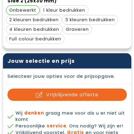
Side 2 (25x30 mm)
Waterbestendige tassen
Gehoorbescherming
Onbewerkt
1
Duffeltassen
Oog- en gelaatsbescherming
2
3
4
Graveren
Goodiebags
Restauranttextiel
Full colour
Draagtassen
Hoofdbescherming
E.H.B.O.
Jouw selectie en prijs
Ademhalingsbescherming
Selecteer jouw opties voor de prijsopgave.
Vrijblijvende offerte
Wij
denken
graag mee voor als u er niet uit
komt
Persoonlijke
service
. Ons nodig? Wij zijn er!
Vrijblijvend voorstel.
Gratis
en voor niets