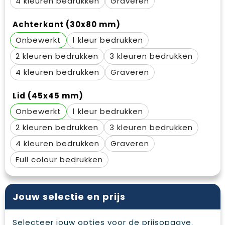
4
Graveren
Waterbestendige tassen
Gehoorbescherming
Achterkant (30x80 mm)
Duffeltassen
Oog- en gelaatsbescherming
Onbewerkt
1
Goodiebags
Restauranttextiel
2
3
4
Graveren
Draagtassen
Hoofdbescherming
Lid (45x45 mm)
E.H.B.O.
Onbewerkt
1
Ademhalingsbescherming
2
3
4
Graveren
Full colour
Jouw selectie en prijs
Selecteer jouw opties voor de prijsopgave.