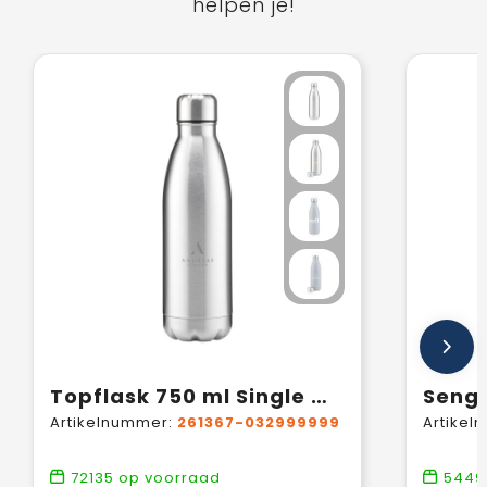
helpen je!
Topflask 750 ml Single Wall drinkfles
Artikelnummer:
261367-032999999
Artikel
72135
op voorraad
5449