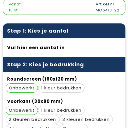
Vesten
Snoepgoed
Papieren tassen
Reflecterende polo's
vanaf
Artikel nr.
10 st.
MO6413-22
Gilets
Spellen voor binnen en buiten
Promotietassen
Reflecterende vesten
Sport
Reistassen
Regenkleding
Stap 1: Kies je aantal
Veiligheid, Auto en Fiets
Rugzakken
Schoenen
Vul hier een aantal in
Vrije tijd en Strand
Schoenentassen
Schorten en Sloven
Stap 2: Kies je bedrukking
Schoudertassen
Sweaters
Roundscreen (160x120 mm)
Sporttassen
T-Shirts
Onbewerkt
1
Strandtassen
Veiligheidssignalering en Verlichting
Voorkant (30x80 mm)
Tablettassen
Veiligheidsvesten en Veiligheidshesjes
Onbewerkt
1
Toilettassen
Vesten
2
3