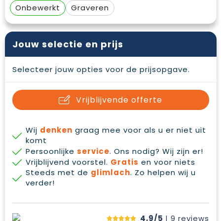
Waterbestendige tassen
Gehoorbescherming
Onbewerkt
Graveren
Duffeltassen
Oog- en gelaatsbescherming
Jouw selectie en prijs
Goodiebags
Restauranttextiel
Selecteer jouw opties voor de prijsopgave.
Draagtassen
Hoofdbescherming
E.H.B.O.
Vrijblijvende offerte
Ademhalingsbescherming
Wij
denken
graag mee voor als u er niet uit
komt
Persoonlijke
service
. Ons nodig? Wij zijn er!
Vrijblijvend voorstel.
Gratis
en voor niets
Steeds met de
glimlach
. Zo helpen wij u
verder!
4,9/5
| 9
reviews