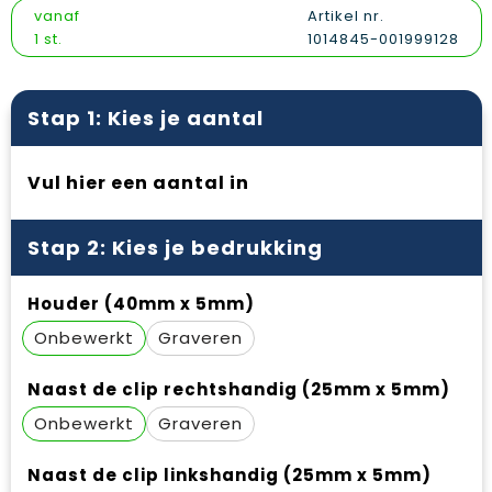
Vesten
Snoepgoed
Papieren tassen
Reflecterende polo's
vanaf
Artikel nr.
1 st.
1014845-001999128
Gilets
Spellen voor binnen en buiten
Promotietassen
Reflecterende vesten
Sport
Reistassen
Regenkleding
Stap 1: Kies je aantal
Veiligheid, Auto en Fiets
Rugzakken
Schoenen
Vul hier een aantal in
Vrije tijd en Strand
Schoenentassen
Schorten en Sloven
Stap 2: Kies je bedrukking
Schoudertassen
Sweaters
Houder (40mm x 5mm)
Sporttassen
T-Shirts
Onbewerkt
Graveren
Strandtassen
Veiligheidssignalering en Verlichting
Naast de clip rechtshandig (25mm x 5mm)
Tablettassen
Veiligheidsvesten en Veiligheidshesjes
Onbewerkt
Graveren
Toilettassen
Vesten
Naast de clip linkshandig (25mm x 5mm)