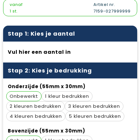
Vesten
Snoepgoed
Papieren tassen
Reflecterende polo's
vanaf
Artikel nr.
1 st.
7159-027999999
Gilets
Spellen voor binnen en buiten
Promotietassen
Reflecterende vesten
Sport
Reistassen
Regenkleding
Stap 1: Kies je aantal
Veiligheid, Auto en Fiets
Rugzakken
Schoenen
Vul hier een aantal in
Vrije tijd en Strand
Schoenentassen
Schorten en Sloven
Stap 2: Kies je bedrukking
Schoudertassen
Sweaters
Onderzijde (55mm x 30mm)
Sporttassen
T-Shirts
Onbewerkt
1
Strandtassen
Veiligheidssignalering en Verlichting
2
3
Tablettassen
Veiligheidsvesten en Veiligheidshesjes
4
5
Toilettassen
Vesten
Bovenzijde (55mm x 30mm)