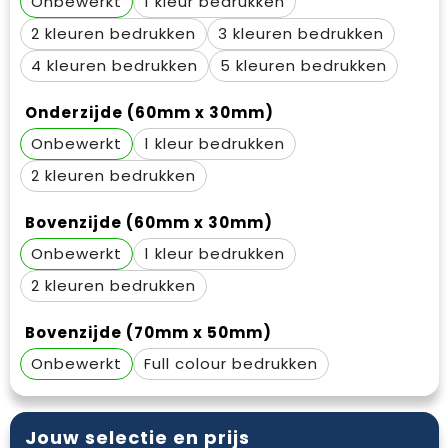
Onbewerkt
1
Waterbestendige tassen
Gehoorbescherming
2
3
Duffeltassen
Oog- en gelaatsbescherming
4
5
Goodiebags
Restauranttextiel
Onderzijde (60mm x 30mm)
Onbewerkt
1
Draagtassen
Hoofdbescherming
2
E.H.B.O.
Bovenzijde (60mm x 30mm)
Ademhalingsbescherming
Onbewerkt
1
2
Bovenzijde (70mm x 50mm)
Onbewerkt
Full colour
Jouw selectie en prijs