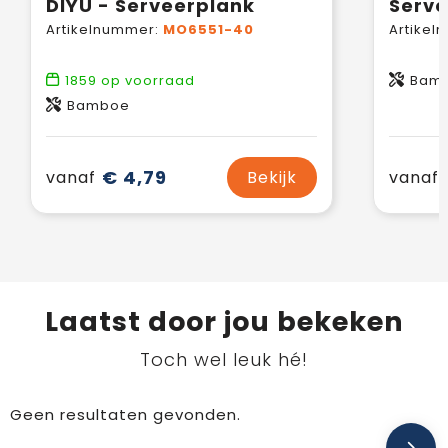
DIYU - Serveerplank
Artikelnummer:
MO6551-40
Artikel
1859
op voorraad
Bam
Bamboe
€ 4,79
vanaf
Bekijk
vanaf
Laatst door jou bekeken
Toch wel leuk hé!
Geen resultaten gevonden.