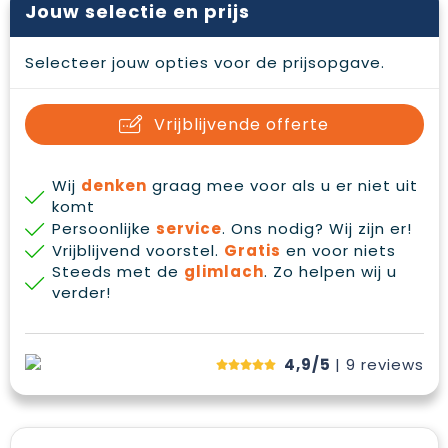
Jouw selectie en prijs
Waterbestendige tassen
Gehoorbescherming
Duffeltassen
Oog- en gelaatsbescherming
Selecteer jouw opties voor de prijsopgave.
Goodiebags
Restauranttextiel
Vrijblijvende offerte
Draagtassen
Hoofdbescherming
Wij
denken
graag mee voor als u er niet uit
E.H.B.O.
komt
Persoonlijke
service
. Ons nodig? Wij zijn er!
Ademhalingsbescherming
Vrijblijvend voorstel.
Gratis
en voor niets
Steeds met de
glimlach
. Zo helpen wij u
verder!
4,9/5
| 9
reviews