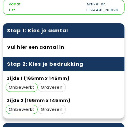
Vesten
Snoepgoed
Papieren tassen
Reflecterende polo's
vanaf
Artikel nr.
1 st.
LT94491_N0093
Gilets
Spellen voor binnen en buiten
Promotietassen
Reflecterende vesten
Sport
Reistassen
Regenkleding
Stap 1: Kies je aantal
Veiligheid, Auto en Fiets
Rugzakken
Schoenen
Vul hier een aantal in
Vrije tijd en Strand
Schoenentassen
Schorten en Sloven
Stap 2: Kies je bedrukking
Schoudertassen
Sweaters
Zijde 1 (165mm x 145mm)
Sporttassen
T-Shirts
Onbewerkt
Graveren
Strandtassen
Veiligheidssignalering en Verlichting
Zijde 2 (165mm x 145mm)
Tablettassen
Veiligheidsvesten en Veiligheidshesjes
Onbewerkt
Graveren
Toilettassen
Vesten