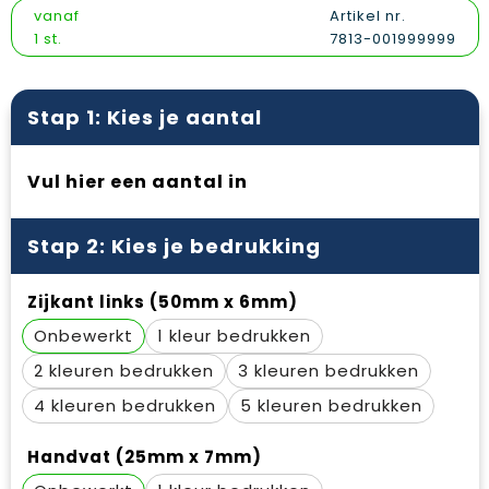
Vesten
Snoepgoed
Papieren tassen
Reflecterende polo's
vanaf
Artikel nr.
1 st.
7813-001999999
Gilets
Spellen voor binnen en buiten
Promotietassen
Reflecterende vesten
Sport
Reistassen
Regenkleding
Stap 1: Kies je aantal
Veiligheid, Auto en Fiets
Rugzakken
Schoenen
Vul hier een aantal in
Vrije tijd en Strand
Schoenentassen
Schorten en Sloven
Stap 2: Kies je bedrukking
Schoudertassen
Sweaters
Zijkant links (50mm x 6mm)
Sporttassen
T-Shirts
Onbewerkt
1
Strandtassen
Veiligheidssignalering en Verlichting
2
3
Tablettassen
Veiligheidsvesten en Veiligheidshesjes
4
5
Toilettassen
Vesten
Handvat (25mm x 7mm)