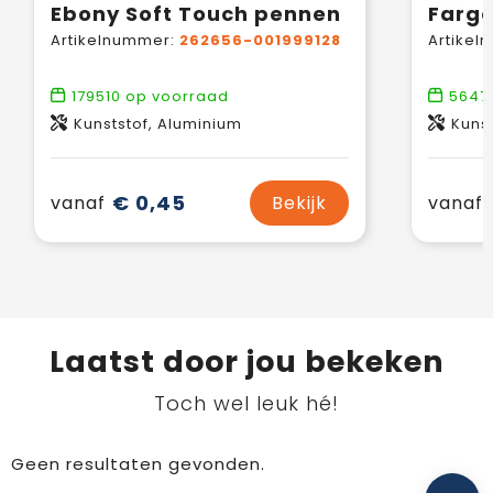
Ebony Soft Touch pennen
Farg
Artikelnummer:
262656-001999128
Artikel
179510
op voorraad
56471
Kunststof, Aluminium
Kunst
€ 0,45
vanaf
Bekijk
vanaf
Laatst door jou bekeken
Toch wel leuk hé!
Geen resultaten gevonden.