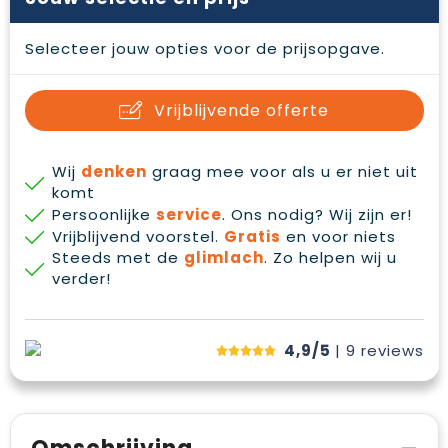
Waterbestendige tassen
Gehoorbescherming
Selecteer jouw opties voor de prijsopgave.
Duffeltassen
Oog- en gelaatsbescherming
Goodiebags
Restauranttextiel
Vrijblijvende offerte
Draagtassen
Hoofdbescherming
Wij
denken
graag mee voor als u er niet uit
komt
E.H.B.O.
Persoonlijke
service
. Ons nodig? Wij zijn er!
Vrijblijvend voorstel.
Gratis
en voor niets
Ademhalingsbescherming
Steeds met de
glimlach
. Zo helpen wij u
verder!
4,9/5
| 9
reviews