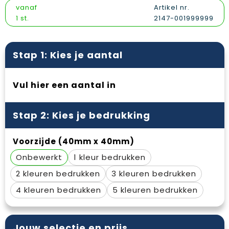
Vesten
Snoepgoed
Papieren tassen
Reflecterende polo's
vanaf
Artikel nr.
1 st.
2147-001999999
Gilets
Spellen voor binnen en buiten
Promotietassen
Reflecterende vesten
Sport
Reistassen
Regenkleding
Stap 1: Kies je aantal
Veiligheid, Auto en Fiets
Rugzakken
Schoenen
Vul hier een aantal in
Vrije tijd en Strand
Schoenentassen
Schorten en Sloven
Stap 2: Kies je bedrukking
Schoudertassen
Sweaters
Voorzijde (40mm x 40mm)
Sporttassen
T-Shirts
Onbewerkt
1
Strandtassen
Veiligheidssignalering en Verlichting
2
3
Tablettassen
Veiligheidsvesten en Veiligheidshesjes
4
5
Toilettassen
Vesten
Jouw selectie en prijs