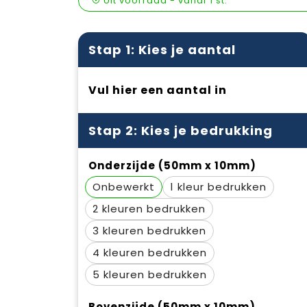
Uit voorraad -
vanaf
1 st.
Stap 1: Kies je aantal
Vul hier een aantal in
Stap 2: Kies je bedrukking
Onderzijde (50mm x 10mm)
Onbewerkt
1
2
3
4
5
Bovenzijde (50mm x 10mm)