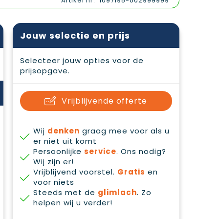
Artikel nr.
1097195-002999999
Jouw selectie en prijs
Selecteer jouw opties voor de
prijsopgave.
Vrijblijvende offerte
Wij
denken
graag mee voor als u
er niet uit komt
Persoonlijke
service
. Ons nodig?
Wij zijn er!
Vrijblijvend voorstel.
Gratis
en
voor niets
Steeds met de
glimlach
. Zo
helpen wij u verder!