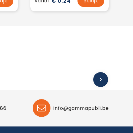
€ 0,24
kijk
vanaf
Bekijk
 86
info@gammapubli.be