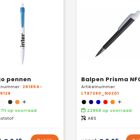
go pennen
Balpen Prisma NF
elnummer:
261854-
Artikelnummer:
9128
LT87280_N0201
711
op voorraad
22958
op voorraad
ststof
ABS