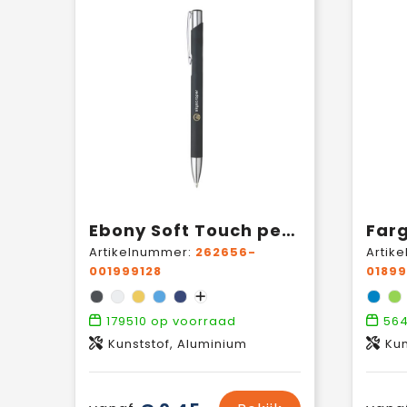
Ebony Soft Touch pennen
Far
Artikelnummer:
262656-
Artik
001999128
01899
179510
op voorraad
564
Kunststof, Aluminium
Kun