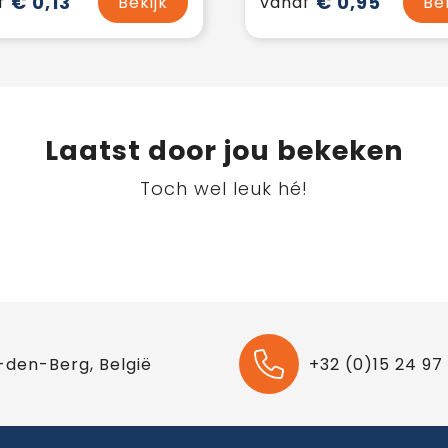
€ 0,13
€ 0,95
f
Bekijk
vanaf
Be
Laatst door jou bekeken
Toch wel leuk hé!
-den-Berg, België
+32 (0)15 24 97