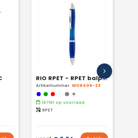
C
RIO RPET - RPET balpen
Artikelnummer:
MO6409-23
167161
op voorraad
RPET