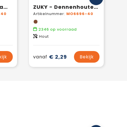
TANGRAM - Tangram in hout
ZUKY - Dennenhouten doolhofspel
-40
Artikelnummer:
MO6696-40
2346
op voorraad
Hout
€ 2,29
kijk
vanaf
Bekijk