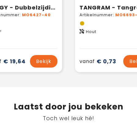
BAGGY - Dubbelzijdig MDF spellenset
elnummer:
MO6427-40
Artikelnummer:
MO6693
F
Hout
€ 19,64
€ 0,73
f
Bekijk
vanaf
Be
Laatst door jou bekeken
Toch wel leuk hé!