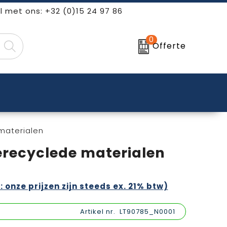
l met ons: +32 (0)15 24 97 86
0
Offerte
 materialen
gerecyclede materialen
: onze prijzen zijn steeds ex. 21% btw)
Artikel nr.
LT90785_N0001