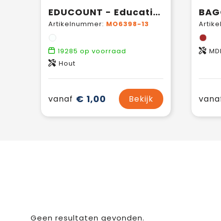
EDUCOUNT - Educatief houten telspel
Artikelnummer:
MO6398-13
Artik
19285
op voorraad
MD
Hout
€ 1,00
vanaf
Bekijk
vana
Geen resultaten gevonden.