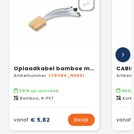
Oplaadkabel bamboe met R-PET
Artikelnummer:
LT91194_N0001
Artikel
5419
op voorraad
9930
Bamboo, R-PET
Kurk
€ 5,82
vanaf
Bekijk
vanaf