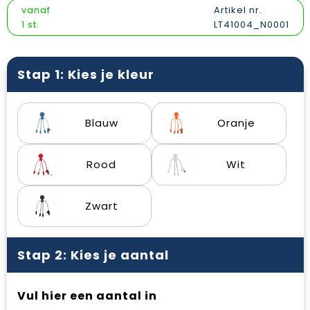
Vesten
Snoepgoed
Papieren tassen
Reflecterende polo's
vanaf
Artikel nr.
1 st.
LT41004_N0001
Gilets
Spellen voor binnen en buiten
Promotietassen
Reflecterende vesten
Sport
Reistassen
Regenkleding
Stap 1: Kies je kleur
Veiligheid, Auto en Fiets
Rugzakken
Schoenen
Blauw
Oranje
Vrije tijd en Strand
Schoenentassen
Schorten en Sloven
Schoudertassen
Sweaters
Rood
Wit
Sporttassen
T-Shirts
Zwart
Strandtassen
Veiligheidssignalering en Verlichting
Stap 2: Kies je aantal
Tablettassen
Veiligheidsvesten en Veiligheidshesjes
Toilettassen
Vesten
Vul hier een aantal in