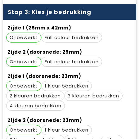
Waterbestendige tassen
Gehoorbescherming
Stap 3: Kies je bedrukking
Duffeltassen
Oog- en gelaatsbescherming
Zijde 1 (25mm x 42mm)
Goodiebags
Restauranttextiel
Onbewerkt
Full colour
Draagtassen
Hoofdbescherming
Zijde 2 (doorsnede: 25mm)
Onbewerkt
Full colour
E.H.B.O.
Ademhalingsbescherming
Zijde 1 (doorsnede: 23mm)
Onbewerkt
1
2
3
4
Zijde 2 (doorsnede: 23mm)
Onbewerkt
1