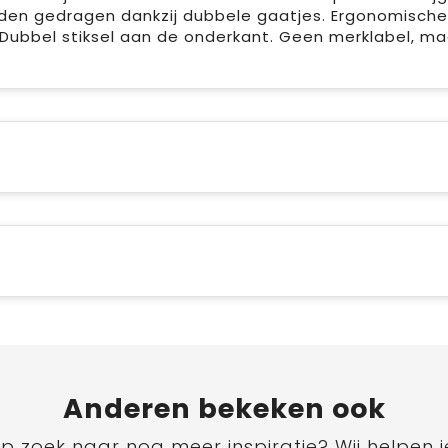
den gedragen dankzij dubbele gaatjes. Ergonomische
 Dubbel stiksel aan de onderkant. Geen merklabel, m
Anderen bekeken ook
p zoek naar nog meer inspiratie? Wij helpen j