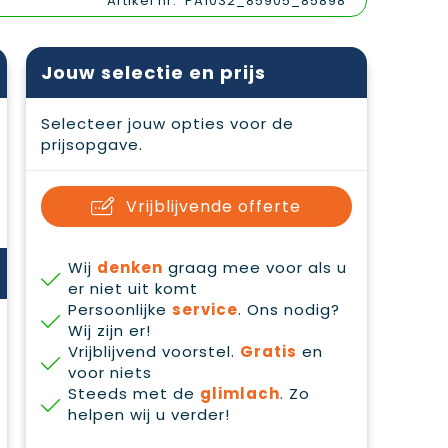
Artikel nr.
PA1032_85905_85898
Jouw selectie en prijs
Selecteer jouw opties voor de
prijsopgave.
Vrijblijvende offerte
Wij
denken
graag mee voor als u
er niet uit komt
Persoonlijke
service
. Ons nodig?
Wij zijn er!
Vrijblijvend voorstel.
Gratis
en
voor niets
Steeds met de
glimlach
. Zo
helpen wij u verder!