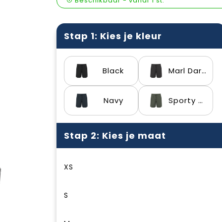
Beschikbaar
-
vanaf
1 st.
Stap 1: Kies je kleur
Black
Marl Dark Grey
Navy
Sporty Khaki
Stap 2: Kies je maat
XS
S