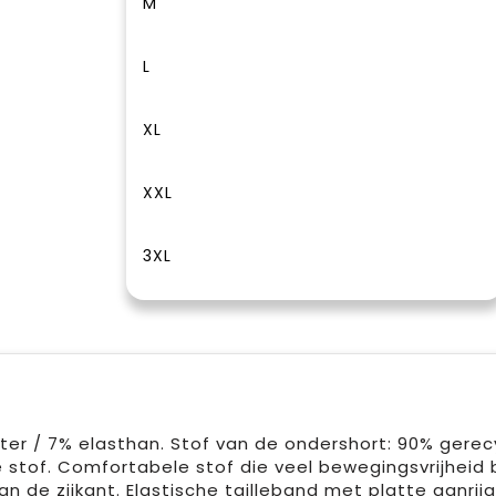
M
L
XL
XXL
3XL
r / 7% elasthan. Stof van de ondershort: 90% gerecy
 stof. Comfortabele stof die veel bewegingsvrijheid 
an de zijkant. Elastische tailleband met platte aanrij