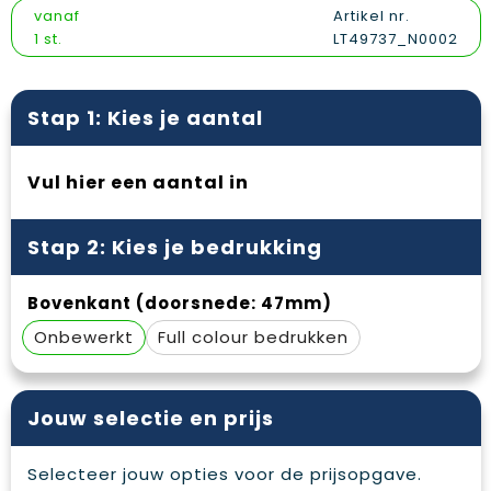
Vesten
Snoepgoed
Papieren tassen
Reflecterende polo's
vanaf
Artikel nr.
1 st.
LT49737_N0002
Gilets
Spellen voor binnen en buiten
Promotietassen
Reflecterende vesten
Sport
Reistassen
Regenkleding
Stap 1: Kies je aantal
Veiligheid, Auto en Fiets
Rugzakken
Schoenen
Vul hier een aantal in
Vrije tijd en Strand
Schoenentassen
Schorten en Sloven
Stap 2: Kies je bedrukking
Schoudertassen
Sweaters
Bovenkant (doorsnede: 47mm)
Sporttassen
T-Shirts
Onbewerkt
Full colour
Strandtassen
Veiligheidssignalering en Verlichting
Tablettassen
Veiligheidsvesten en Veiligheidshesjes
Jouw selectie en prijs
Toilettassen
Vesten
Selecteer jouw opties voor de prijsopgave.