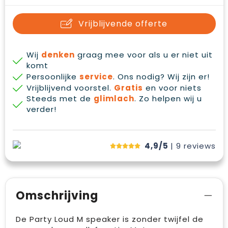
Waterbestendige tassen
Gehoorbescherming
Vrijblijvende offerte
Duffeltassen
Oog- en gelaatsbescherming
Goodiebags
Restauranttextiel
Wij
denken
graag mee voor als u er niet uit
komt
Persoonlijke
service
. Ons nodig? Wij zijn er!
Draagtassen
Hoofdbescherming
Vrijblijvend voorstel.
Gratis
en voor niets
Steeds met de
glimlach
. Zo helpen wij u
E.H.B.O.
verder!
Ademhalingsbescherming
4,9/5
| 9
reviews
Omschrijving
De Party Loud M speaker is zonder twijfel de